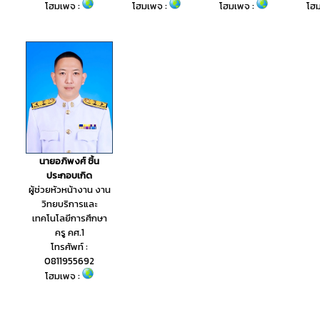
โฮมเพจ :
โฮมเพจ :
โฮ
โฮมเพจ :
นายอภิพงศ์ ชิ้น
ประกอบเกิด
ผู้ช่วยหัวหน้างาน งาน
วิทยบริการและ
เทคโนโลยีการศึกษา
ครู คศ.1
โทรศัพท์ :
0811955692
โฮมเพจ :